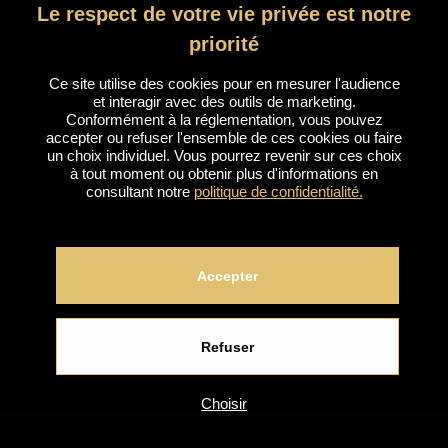
Le respect de votre vie privée est notre
+33(0)4 69 67 09 52
priorité
Ce site utilise des cookies pour en mesurer l'audience
Lyon 6
et interagir avec des outils de marketing.
Conformément à la réglementation, vous pouvez
accepter ou refuser l'ensemble de ces cookies ou faire
un choix individuel. Vous pourrez revenir sur ces choix
+33(0)4 26 17 37 33
à tout moment ou obtenir plus d'informations en
consultant notre
politique de confidentialité.
Aix
Accepter
Établissement fermé temporairement
Refuser
Nice
Choisir
RÉSERVATION
TÉMOIGNAGES
ENGLISH