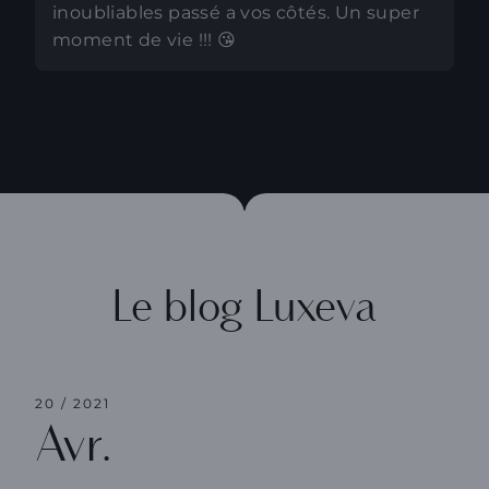
inoubliables passé a vos côtés. Un super
moment de vie !!! 😘
Le blog Luxeva
Ambre, masseuse naturiste Luxeva à l'
20 / 2021
Avr.