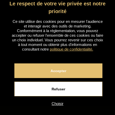
Le respect de votre vie privée est notre
priorité
Ce site utilise des cookies pour en mesurer l'audience
et interagir avec des outils de marketing.
Conformément à la réglementation, vous pouvez
accepter ou refuser l'ensemble de ces cookies ou faire
un choix individuel. Vous pourrez revenir sur ces choix
à tout moment ou obtenir plus d'informations en
consultant notre
politique de confidentialité.
Prestations & Tarifs
Nos instituts
Accepter
Avis Luxeva
Nos masseuses Nues
Refuser
Vidéos massages naturistes
Choisir
Le blog Luxeva
RÉSERVATION
TÉMOIGNAGES
ENGLISH