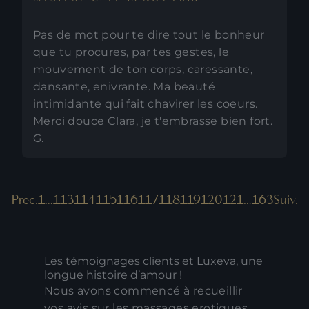
Pas de mot pour te dire tout le bonheur
que tu procures, par tes gestes, le
mouvement de ton corps, caressante,
dansante, enivrante. Ma beauté
intimidante qui fait chavirer les coeurs.
Merci douce Clara, je t'embrasse bien fort.
G.
Prec.
1
…
113
114
115
116
117
118
119
120
121
…
163
Suiv.
Les témoignages clients et Luxeva, une
longue histoire d’amour !
Nous avons commencé à recueillir
vos avis sur les massages erotiques