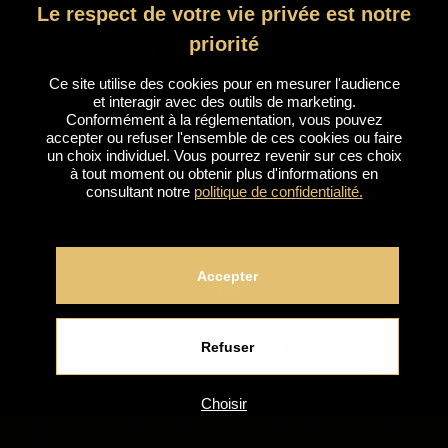
Lyon 6
Le respect de votre vie privée est notre
priorité
+33(0)4 26 17 37 33
Ce site utilise des cookies pour en mesurer l'audience
et interagir avec des outils de marketing.
Conformément à la réglementation, vous pouvez
Aix
accepter ou refuser l'ensemble de ces cookies ou faire
un choix individuel. Vous pourrez revenir sur ces choix
à tout moment ou obtenir plus d'informations en
consultant notre
politique de confidentialité.
Établissement fermé temporairement
Accepter
Nice
Établissement fermé temporairement
Refuser
Choisir
Cannes
RÉSERVATION
TÉMOIGNAGES
ENGLISH