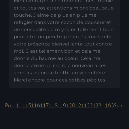
Merci Anna pour ce moment inestimable
et toutes vos attentions m ont beaucoup
touche. J aime de plus en plus me
refugier dans votre cocon de douceur et
de sensualité. Je m y sens tellement bien
peut etre un peu trop bien. J aime sentir
votre présence bienveillante tout contre
moi. C est tellement bon et cela me
donne du baume au coeur. Cela me
donne envie de croire a nouveau a ces
amours ou on se blottit un vie entière.
Merci encore pour ces petites pépites .
Prec.
1
…
115
116
117
118
119
120
121
122
123
…
163
Suiv.