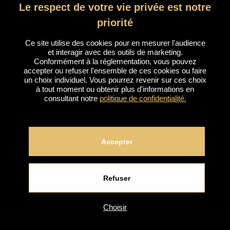
Le respect de votre vie privée est notre
priorité
Ce site utilise des cookies pour en mesurer l'audience
et interagir avec des outils de marketing.
Conformément à la réglementation, vous pouvez
Lyon 2
accepter ou refuser l'ensemble de ces cookies ou faire
un choix individuel. Vous pourrez revenir sur ces choix
à tout moment ou obtenir plus d'informations en
consultant notre
politique de confidentialité.
+33(0)4 69 67 09 52
Accepter
Lyon 6
+33(0)4 26 17 37 33
Refuser
Choisir
Aix
RÉSERVATION
TÉMOIGNAGES
ENGLISH