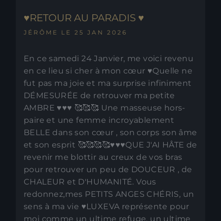
♥️RETOUR AU PARADIS ♥️
JÉRÔME LE 25 JAN 2026
En ce samedi 24 Janvier, me voici revenu
en ce lieu si cher à mon cœur ♥️Quelle ne
fut pas ma joie et ma surprise infiniment
DÉMESURÉE de retrouver ma petite
AMBRE ♥️♥️♥️ 🥰🥰🥰 Une masseuse hors-
paire et une femme incroyablement
BELLE dans son cœur , son corps son âme
et son esprit 🥰🥰🥰🥰♥️♥️♥️QUE J'AI HÂTE de
revenir me blottir au creux de vos bras
pour retrouver un peu de DOUCEUR , de
CHALEUR et D'HUMANITÉ. Vous
redonnez,mes PETITS ANGES CHÉRIS, un
sens à ma vie ♥️LUXEVA représente pour
moi comme un ultime refuge, un ultime