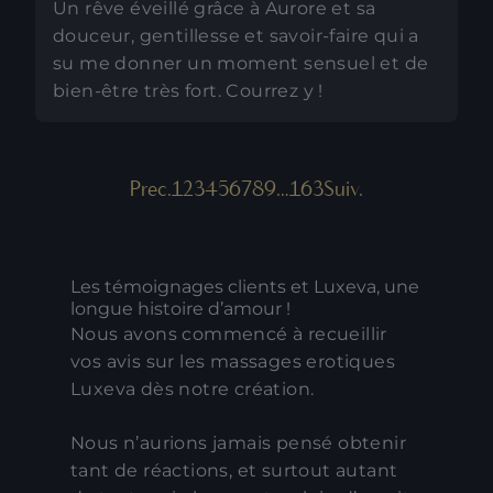
Un rêve éveillé grâce à Aurore et sa
douceur, gentillesse et savoir-faire qui a
su me donner un moment sensuel et de
bien-être très fort. Courrez y !
Prec.
1
2
3
4
5
6
7
8
9
…
163
Suiv.
Les témoignages clients et Luxeva, une
longue histoire d’amour !
Nous avons commencé à recueillir
vos avis sur les massages erotiques
Luxeva dès notre création.
Nous n’aurions jamais pensé obtenir
tant de réactions, et surtout autant